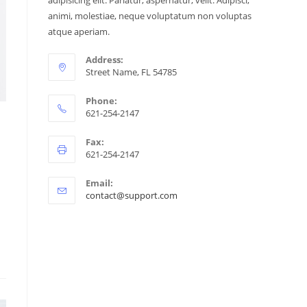
adipisicing elit. Pariatur, aspernatur, velit. Adipisci,
animi, molestiae, neque voluptatum non voluptas
atque aperiam.
Address:
Street Name, FL 54785
Phone:
621-254-2147
Fax:
621-254-2147
Email:
contact@support.com