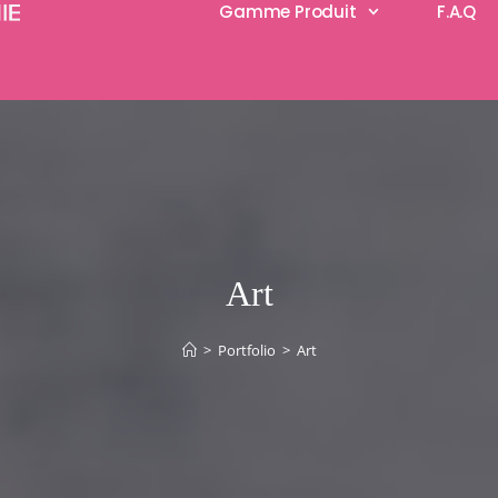
Gamme Produit
F.A.Q
Art
>
Portfolio
>
Art